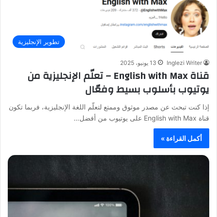
تطوير الإنجليزية
Inglezi Writer
13 يونيو، 2025
قناة English with Max – تعلّم الإنجليزية من
يوتيوب بأسلوب بسيط وفعّال
إذا كنت تبحث عن مصدر موثوق وممتع لتعلّم اللغة الإنجليزية، فربما تكون
قناة English with Max على يوتيوب من أفضل…
أكمل القراءة »