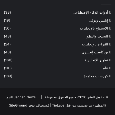
أدوات الذكاء الإصطناعي
(33)
إيلتس وتوفل
(19)
الاستماع بالإنجليزية
(50)
التحدث والنطق
(43)
القراءة بالإنجليزية
(24)
بودكاست إنجليزي
(40)
تطوير الإنجليزية
(160)
عام
(110)
كورسات معتمدة
(189)
© حقوق النشر 2026، جميع الحقوق محفوظة |
Jannah News الثيم
(المظهر) تم تصميمه من قِبل TieLabs
| مُستضاف بفخر
SiteGround