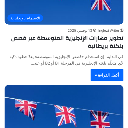
الاستماع بالإنجليزية
Inglezi Writer
13 نوفمبر، 2025
تطوير مهارات الإنجليزية المتوسطة عبر قصص
بلكنة بريطانية
في البداية، إن استخدام «قصص الإنجليزية المتوسطة» يعدّ خطوة ذكية
لأي متعلّم بلغته الإنجليزية في المرحلة B1 أو B2 أو عند…
أكمل القراءة »