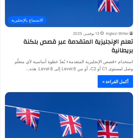
الاستماع بالإنجليزية
Inglezi Writer
13 نوفمبر، 2025
تعلم الإنجليزية المتقدمة عبر قصص بلكنة
بريطانية
استخدام «قصص الإنجليزية المتقدمة» يُعدّ خطوة أساسية لأي متعلّم
وصل لمستوى C1 أو C2، أو من Level 6 إلى Level 8. هذه…
أكمل القراءة »