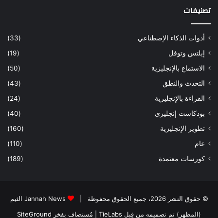
ي
تصنيفات
ة
و
ت
أدوات الذكاء الإصطناعي
(33)
ح
إيلتس وتوفل
(19)
س
ي
الاستماع بالإنجليزية
(50)
ن
التحدث والنطق
(43)
ا
ل
القراءة بالإنجليزية
(24)
ف
بودكاست إنجليزي
(40)
ه
م
تطوير الإنجليزية
(160)
ب
عام
(110)
س
ر
كورسات معتمدة
(189)
ع
ة
© حقوق النشر 2026، جميع الحقوق محفوظة |
Jannah News الثيم
(المظهر) تم تصميمه من قِبل TieLabs
| مُستضاف بفخر
SiteGround