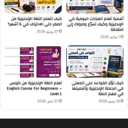
ا
ك
ل
ت
م
س
أهمية تعلم العبارات اليومية في
كيف تتعلم اللغة الإنجليزية من
س
ا
الإنجليزية وكيف تسرّع وصولك إلى
الصفر حتى الاحتراف في 6 أشهر؟
ل
ب
الطلاقة
27 يونيو، 2026
س
ه
1 يوليو، 2026
ل
ا
ا
ل
ت
ت
ب
ط
ط
و
ر
ي
ي
ر
ق
ا
كيف تؤثر القواعد على المعنى
تعلم اللغة الإنجليزية من كورس
ة
في الجملة الإنجليزية وأهميتها
English Course For Beginners –
ل
في فهم اللغة
Level 1
ف
إ
ع
ن
18 يونيو، 2026
31 مايو، 2026
ا
ج
ل
ل
ة
ي
ز