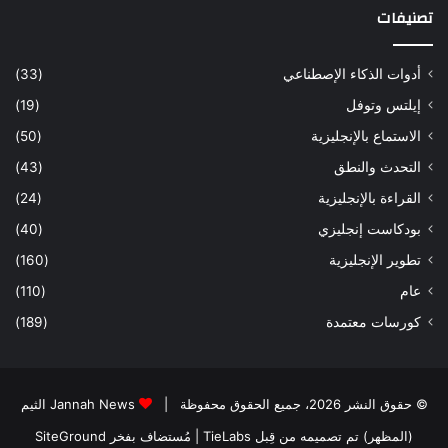
و
تصنيفات
ق
ع
أ
أدوات الذكاء الإصطناعي
(33)
ع
إيلتس وتوفل
(19)
م
ا
الاستماع بالإنجليزية
(50)
ل
التحدث والنطق
(43)
ا
ح
القراءة بالإنجليزية
(24)
ت
بودكاست إنجليزي
(40)
ر
ا
تطوير الإنجليزية
(160)
ف
عام
(110)
ي
كورسات معتمدة
(189)
© حقوق النشر 2026، جميع الحقوق محفوظة |
Jannah News الثيم
(المظهر) تم تصميمه من قِبل TieLabs
| مُستضاف بفخر
SiteGround