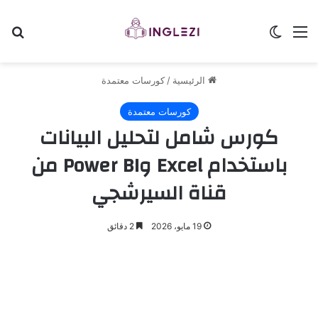
القائمة
الوضع المظلم
بح
الرئيسية
/
كورسات معتمدة
كورسات معتمدة
كورس شامل لتحليل البيانات
باستخدام Excel وPower BI من
قناة السيرشجي
19 مايو، 2026
2 دقائق