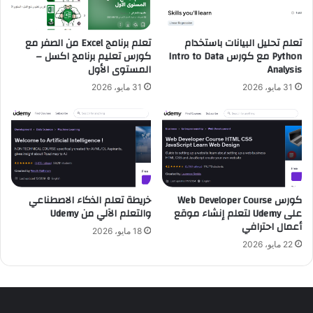
ا
s
ل
e
آ
ع
تعلم تحليل البيانات باستخدام
تعلم برنامج Excel من الصفر مع
ل
ل
Python مع كورس Intro to Data
كورس تعليم برنامج اكسل –
ي
ى
Analysis
المستوى الأول
م
U
31 مايو، 2026
31 مايو، 2026
ن
d
U
e
d
m
e
y
m
ل
y
ت
ع
ل
كورس Web Developer Course
خريطة تعلم الذكاء الاصطناعي
على Udemy لتعلم إنشاء موقع
والتعلم الآلي من Udemy
م
أعمال احترافي
إ
18 مايو، 2026
ن
22 مايو، 2026
ش
ا
ء
م