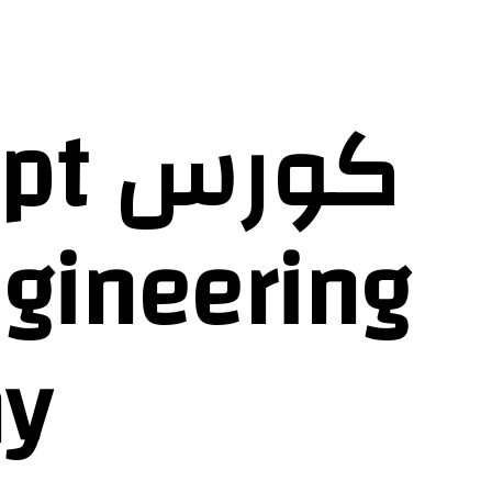
كور
y