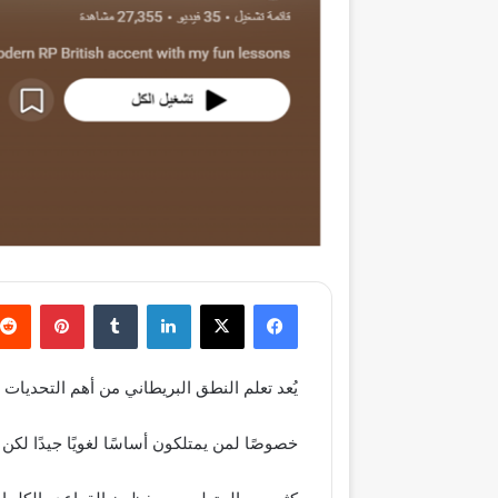
فيسبوك
‫X
لينكدإن
‏Tumblr
بينتيريست
يُعد تعلم النطق البريطاني من أهم التحديات ا
خصوصًا لمن يمتلكون أساسًا لغويًا جيدًا لك