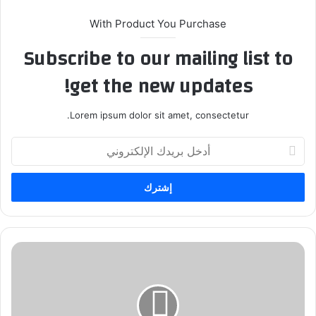
With Product You Purchase
Subscribe to our mailing list to
get the new updates!
Lorem ipsum dolor sit amet, consectetur.
أ
د
خ
ل
ب
ر
ي
د
ب
ك
و
ا
د
ل
ك
إ
ا