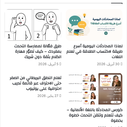
g
ا
i
ت
n
ت
n
ح
e
ل
r
ي
s
ل
(
ا
لماذا المحادثات اليومية أسرع
طرق فعّالة لممارسة التحدث
S
ل
طريقة لاكتساب الطلاقة في تعلم
بمفردك – كيف تطوّر مهارة
l
ب
اللغات
الكلام بثقة دون شريك
o
ي
30 أبريل، 2026
5 أبريل، 2026
w
ا
&
ن
تعلم النطق البريطاني من الصفر
C
ا
حتى الاحتراف عبر قائمة تدريب
l
ت
احترافية على يوتيوب
e
م
27 يناير، 2026
a
ن
r
ج
)
ا
كورس المحادثة باللغة الألمانية –
كيف تتعلم وتتقن التحدث خطوة
م
بخطوة
ع
ة