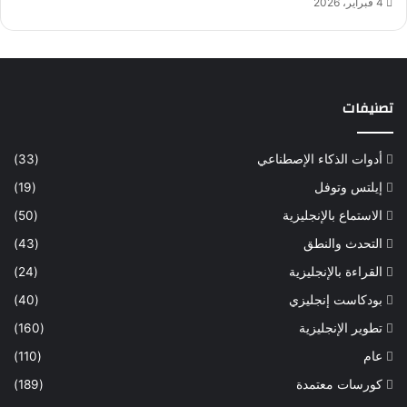
4 فبراير، 2026
ه
ا
ر
ف
ر
تصنيفات
د
(
م
أدوات الذكاء الإصطناعي
(33)
ج
إيلتس وتوفل
(19)
ا
ن
الاستماع بالإنجليزية
(50)
ي
التحدث والنطق
(43)
ة
ب
القراءة بالإنجليزية
(24)
د
بودكاست إنجليزي
(40)
و
ن
تطوير الإنجليزية
(160)
ش
عام
(110)
ه
ا
كورسات معتمدة
(189)
د