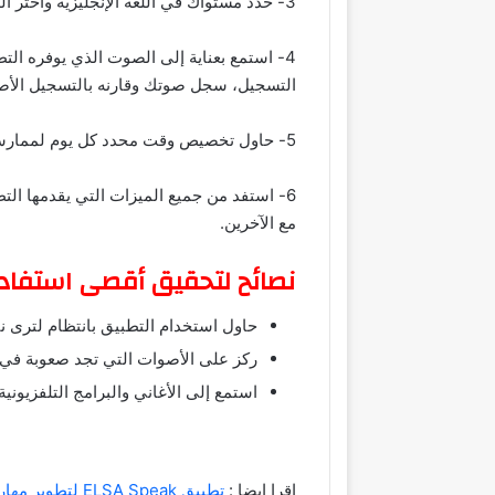
3- حدد مستواك في اللغة الإنجليزية واختر الدرس الذي يناسبك. ركز على الدروس التي تغطي الأصوات والكلمات التي تجد صعوبة في نطقها.
4- استمع بعناية إلى الصوت الذي يوفره الت
التسجيل، سجل صوتك وقارنه بالتسجيل الأص
5- حاول تخصيص وقت محدد كل يوم لممارسة النطق. لا تتوقع نتائج فورية؛ فالتعلم يستغرق وقتًا وجهدًا.
6- استفد من جميع الميزات التي يقدمها ال
مع الآخرين.
نصائح لتحقيق أقصى استفادة
حاول استخدام التطبيق بانتظام لترى نت
ركز على الأصوات التي تجد صعوبة في 
استمع إلى الأغاني والبرامج التلفزيونية و
اقرا ايضا :
تطبيق ELSA Speak لتطوير مهارة التحدث بالذكاء الإصطناعي