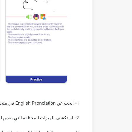
1- ابحث عن English Pronciation في متجر تطبيقات جهازك (App Store أو Google Play) واتبع التعليمات لتثبيت التطبيق على جهازك.
2- استكشف الميزات المختلفة التي يقدمها التطبيق، بما في ذلك الدروس والتقييمات والإحصائيات.