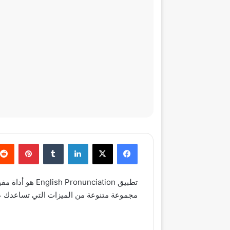
فيسبوك
‫X
لينكدإن
‏Tumblr
بينتيريست
تطبيق nciation
مجموعة متنوعة من الميزات التي تساعدك عل